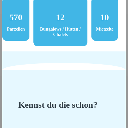
570
12
10
Parzellen
Bungalows / Hütten /
Mietzelte
Chalets
Kennst du die schon?