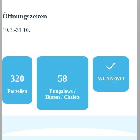
Öffnungszeiten
19.3.-31.10.
320
58
WLAN/Wifi
Parzellen
Bungalows /
Hütten / Chalets