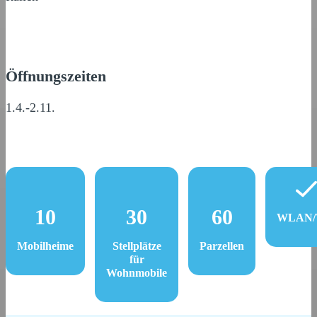
Öffnungszeiten
1.4.-2.11.
10
30
60
WLAN/W
Mobilheime
Stellplätze
Parzellen
für
Wohnmobile