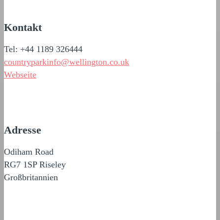
Kontakt
Tel: +44 1189 326444
countryparkinfo@wellington.co.uk
Webseite
Adresse
Odiham Road
RG7 1SP Riseley
Großbritannien