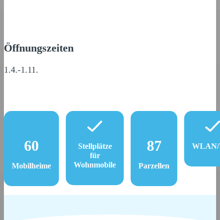
Öffnungszeiten
1.4.-1.11.
60
87
Stellplätze
WLAN/W
für
Wohnmobile
Mobilheime
Parzellen