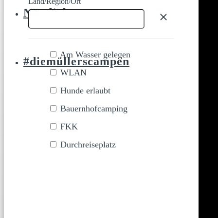
Land/Region/Ort
Nützliches
Am Wasser gelegen
#diemüllerscampen
WLAN
Hunde erlaubt
Bauernhofcamping
FKK
Durchreiseplatz