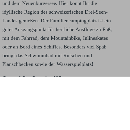
und dem Neuenburgersee. Hier könnt Ihr die
idyllische Region des schweizerischen Drei-Seen-
Landes genießen. Der Familiencampingplatz ist ein
guter Ausgangspunkt für herrliche Ausflüge zu Fuß,
mit dem Fahrrad, dem Mountainbike, Inlineskates
oder an Bord eines Schiffes. Besonders viel Spaß
bringt das Schwimmbad mit Rutschen und
Planschbecken sowie der Wasserspielplatz!
Campofelice Camping Village