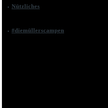
Nützliches
#diemüllerscampen