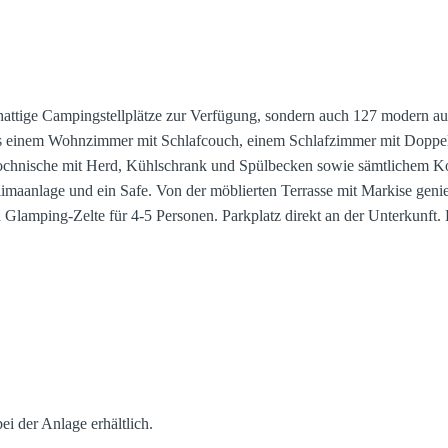
attige Campingstellplätze zur Verfügung, sondern auch 127 modern aus
aus einem Wohnzimmer mit Schlafcouch, einem Schlafzimmer mit Doppel
Kochnische mit Herd, Kühlschrank und Spülbecken sowie sämtlichem Ko
maanlage und ein Safe. Von der möblierten Terrasse mit Markise geni
n Glamping-Zelte für 4-5 Personen. Parkplatz direkt an der Unterkunft
i der Anlage erhältlich.