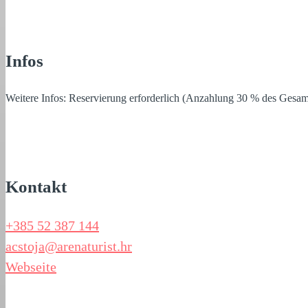
Infos
Weitere Infos: Reservierung erforderlich (Anzahlung 30 % des Gesamt
Kontakt
+385 52 387 144
acstoja@arenaturist.hr
Webseite