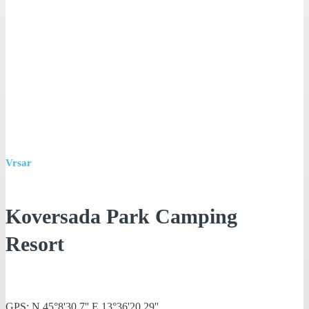
Vrsar
Koversada Park Camping
Resort
GPS: N 45°8'30.7'' E 13°36'20.29''