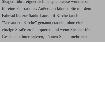
Skagen führt, eignet sich beispielsweise wunderbar
für eine Fahrradtour. Außerdem können Sie mit dem
Fahrrad bis zur Sankt Laurentii Kirche (auch
”Versandete Kirche” genannt) radeln, ohne eine
einzige Straße zu überqueren und wenn Sie sich für
Geschichte interessieren, können Sie an mehreren
Stränden der Gegend alte Bunker finden.
Bei Skagen Sydstrand Camping finden Sie alles, was
Sie für Ihren Campingurlaub brauchen. Im
Lebensmittelladen gibt es frisches Brot und Brötchen
vom Bäcker für Ihr Frühstück, an der Eisdiele gibt es
leckeres Eis für die Nachmittagssonne und wenn die
abendliche Essenszubereitung mal schnell gehen
soll, finden Sie in der Grillbar eine der leckersten
Pizzen von Skagen.