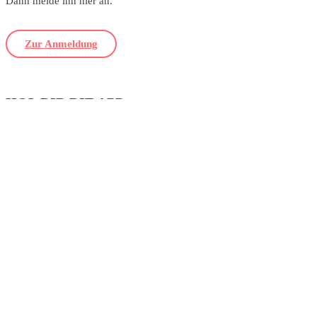
Dann melde ihn hier an.
Zur Anmeldung
HOL DIR DIE APP
UNSER WEBSHOP
Zum Webshop