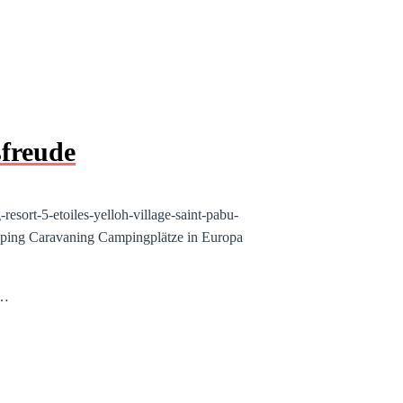
freude
sort-5-etoiles-yelloh-village-saint-pabu-
ping Caravaning
Campingplätze in Europa
e…