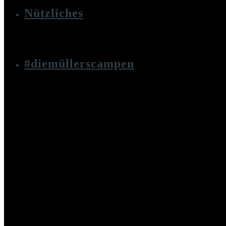
Nützliches
#diemüllerscampen