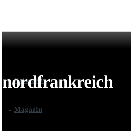
nordfrankreich
Reiseziele
Magazin