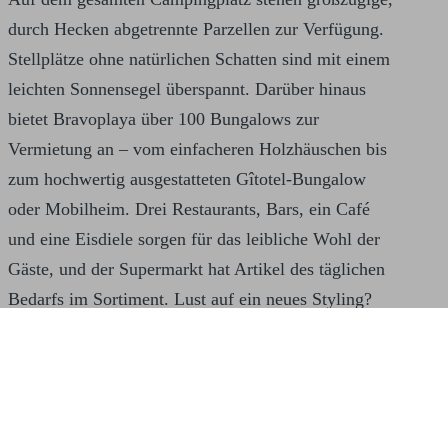
durch Hecken abgetrennte Parzellen zur Verfügung.
Stellplätze ohne natürlichen Schatten sind mit einem
leichten Sonnensegel überspannt. Darüber hinaus
bietet Bravoplaya über 100 Bungalows zur
Vermietung an – vom einfacheren Holzhäuschen bis
zum hochwertig ausgestatteten Gîtotel-Bungalow
oder Mobilheim. Drei Restaurants, Bars, ein Café
und eine Eisdiele sorgen für das leibliche Wohl der
Gäste, und der Supermarkt hat Artikel des täglichen
Bedarfs im Sortiment. Lust auf ein neues Styling?
Ein Friseursalon ist ebenfalls auf dem Campingplatz
vorhanden.